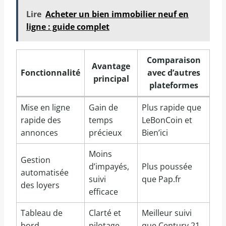
Lire
Acheter un bien immobilier neuf en
ligne : guide complet
Comparaison
Avantage
Fonctionnalité
avec d’autres
principal
plateformes
Mise en ligne
Gain de
Plus rapide que
rapide des
temps
LeBonCoin et
annonces
précieux
Bien’ici
Moins
Gestion
d’impayés,
Plus poussée
automatisée
suivi
que Pap.fr
des loyers
efficace
Tableau de
Clarté et
Meilleur suivi
bord
pilotage
que Century 21