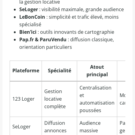
la gestion locative
SeLoger
: visibilité maximale, grande audience
LeBonCoin
: simplicité et trafic élevé, moins
spécialisé
Bien’ici
: outils innovants de cartographie
Pap.fr & ParuVendu
: diffusion classique,
orientation particuliers
Atout
Plateforme
Spécialité
Li
principal
Centralisation
Gestion
et
Moins 
123 Loger
locative
automatisation
cartog
complète
poussées
Diffusion
Audience
Pas d’o
SeLoger
annonces
massive
gestio