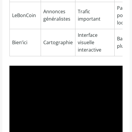
Pas op
Annonces
Trafic
LeBonCoin
pour g
généralistes
important
locativ
Interface
Base u
Bien’ici
Cartographie
visuelle
plus r
interactive