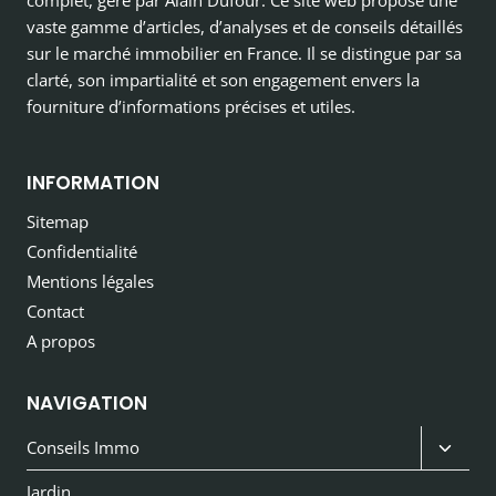
complet, géré par Alain Dufour. Ce site web propose une
vaste gamme d’articles, d’analyses et de conseils détaillés
sur le marché immobilier en France. Il se distingue par sa
clarté, son impartialité et son engagement envers la
fourniture d’informations précises et utiles.
INFORMATION
Sitemap
Confidentialité
Mentions légales
Contact
A propos
NAVIGATION
Ouvri
Conseils Immo
le
Jardin