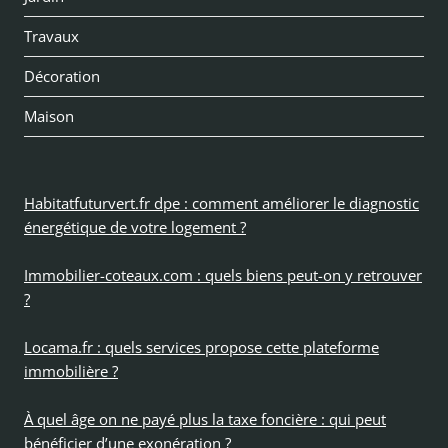
menu
Travaux
enfan
Décoration
Maison
Habitatfuturvert.fr dpe : comment améliorer le diagnostic
énergétique de votre logement ?
Immobilier-coteaux.com : quels biens peut-on y retrouver
?
Locama.fr : quels services propose cette plateforme
immobilière ?
À quel âge on ne payé plus la taxe foncière : qui peut
bénéficier d’une exonération ?