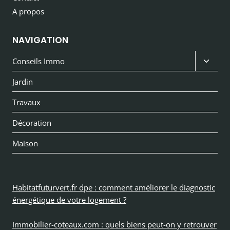
A propos
NAVIGATION
Ouvri
Conseils Immo
le
Jardin
menu
Travaux
enfan
Décoration
Maison
Habitatfuturvert.fr dpe : comment améliorer le diagnostic
énergétique de votre logement ?
Immobilier-coteaux.com : quels biens peut-on y retrouver