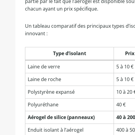
partie par le fait que l’aérogel est disponible so
chacun ayant un prix spécifique.
Un tableau comparatif des principaux types d’isol
innovant :
Type d’isolant
Pri
Laine de verre
5 à 10 €
Laine de roche
5 à 10 €
Polystyrène expansé
10 à 20 
Polyuréthane
40 €
Aérogel de silice (panneaux)
40 à 200
Enduit isolant à l’aérogel
400 à 5