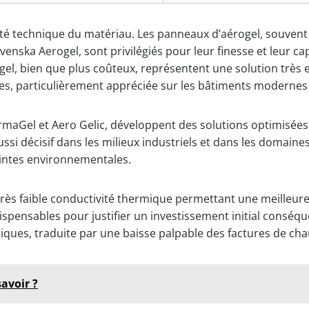
lexité technique du matériau. Les panneaux d’aérogel, souve
ska Aerogel, sont privilégiés pour leur finesse et leur cap
gel, bien que plus coûteux, représentent une solution très 
es, particulièrement appréciée sur les bâtiments modernes 
maGel et Aero Gelic, développent des solutions optimisée
ussi décisif dans les milieux industriels et dans les domai
aintes environnementales.
e la très faible conductivité thermique permettant une meille
ndispensables pour justifier un investissement initial conséqu
tiques, traduite par une baisse palpable des factures de chau
avoir ?