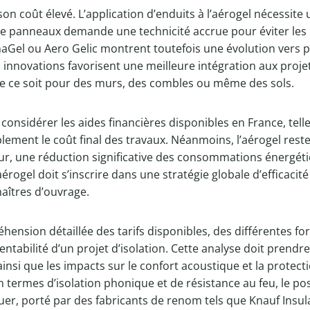
n coût élevé. L’application d’enduits à l’aérogel nécessite u
 de panneaux demande une technicité accrue pour éviter les
l ou Aero Gelic montrent toutefois une évolution vers plus 
nnovations favorisent une meilleure intégration aux projet
 que ce soit pour des murs, des combles ou même des sols.
e considérer les aides financières disponibles en France, tel
lement le coût final des travaux. Néanmoins, l’aérogel reste
ur, une réduction significative des consommations énergéti
érogel doit s’inscrire dans une stratégie globale d’efficacit
aîtres d’ouvrage.
éhension détaillée des tarifs disponibles, des différentes f
entabilité d’un projet d’isolation. Cette analyse doit prend
nsi que les impacts sur le confort acoustique et la protection
en termes d’isolation phonique et de résistance au feu, le
voluer, porté par des fabricants de renom tels que Knauf Ins