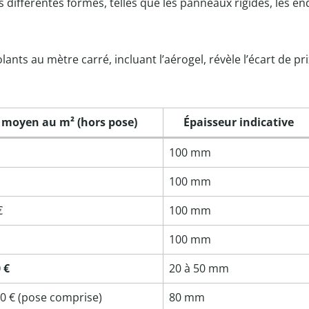
us différentes formes, telles que les panneaux rigides, les en
ants au mètre carré, incluant l’aérogel, révèle l’écart de pr
x moyen au m² (hors pose)
Épaisseur indicative
100 mm
100 mm
€
100 mm
100 mm
 €
20 à 50 mm
00 € (pose comprise)
80 mm