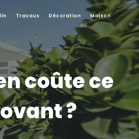
din
Travaux
Décoration
Maison
nt innovant ?
en coûte ce
novant ?