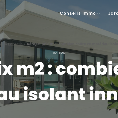
Conseils Immo
Jar
ier
»
Conseils
»
Aérogel prix m2 : combien coûte ce matériau isola
MAISON
ix m2 : combi
u isolant in