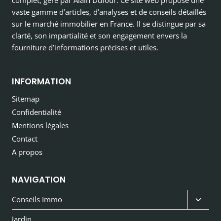
complet, géré par Alain Dufour. Ce site web propose une
vaste gamme d’articles, d’analyses et de conseils détaillés
sur le marché immobilier en France. Il se distingue par sa
clarté, son impartialité et son engagement envers la
fourniture d’informations précises et utiles.
INFORMATION
Sitemap
Confidentialité
Mentions légales
Contact
A propos
NAVIGATION
Ouvri
Conseils Immo
le
Jardin