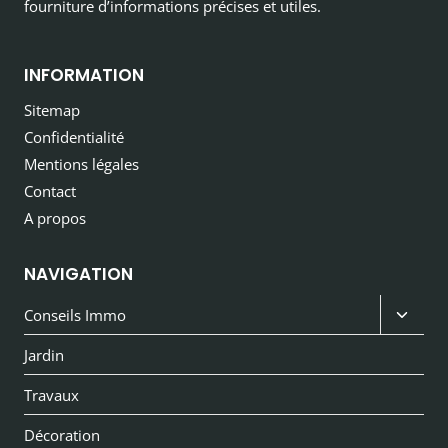
fourniture d’informations précises et utiles.
INFORMATION
Sitemap
Confidentialité
Mentions légales
Contact
A propos
NAVIGATION
Ouvri
Conseils Immo
le
Jardin
menu
Travaux
enfan
Décoration