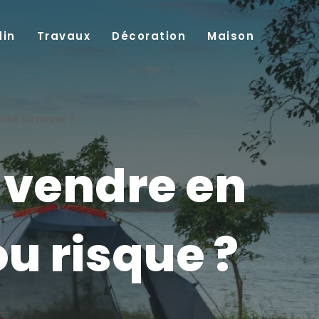
din
Travaux
Décoration
Maison
ité ou risque ?
vendre en
u risque ?