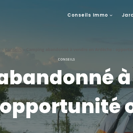
Conseils Immo
Jar
r
»
Conseils
»
Camping abandonné à vendre en Ardèche : opportun
CONSEILS
abandonné à 
 opportunité o