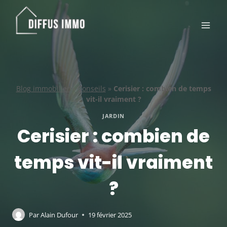
Aller
au
contenu
Blog immobilier
»
Conseils
»
Cerisier : combien de temps
vit-il vraiment ?
JARDIN
Cerisier : combien de
temps vit-il vraiment
?
Par
Alain Dufour
19 février 2025