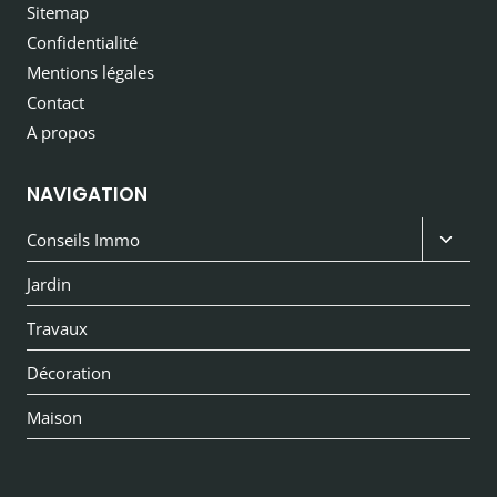
Sitemap
Confidentialité
Mentions légales
Contact
A propos
NAVIGATION
Ouvri
Conseils Immo
le
Jardin
menu
Travaux
enfan
Décoration
Maison