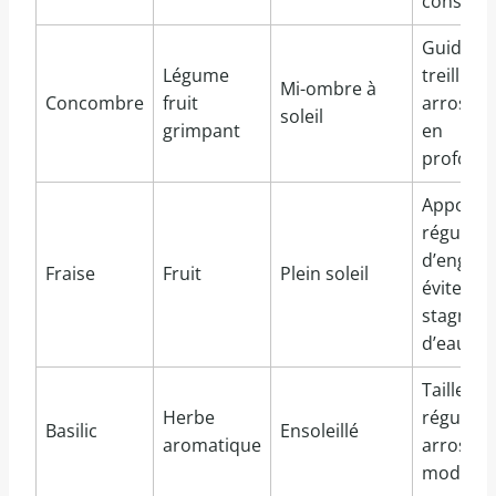
conseillé
Guide su
Légume
treillis,
Mi-ombre à
Concombre
fruit
arrosag
soleil
grimpant
en
profond
Apport
régulier
d’engrais
Fraise
Fruit
Plein soleil
éviter
stagnati
d’eau
Taille
Herbe
régulière
Basilic
Ensoleillé
aromatique
arrosag
modéré