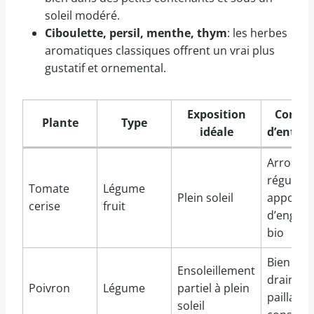
soleil modéré.
Ciboulette, persil, menthe, thym
: les herbes
aromatiques classiques offrent un vrai plus
gustatif et ornemental.
Exposition
Consei
Plante
Type
idéale
d’entret
Arrosag
régulier,
Tomate
Légume
Plein soleil
apport
cerise
fruit
d’engrai
bio
Bien
Ensoleillement
drainer,
Poivron
Légume
partiel à plein
paillage
soleil