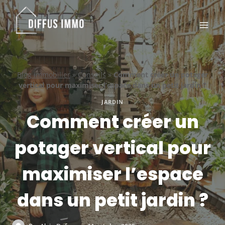
Aller
au
contenu
Blog immobilier
»
Conseils
»
Comment créer un potager
vertical pour maximiser l’espace dans un petit jardin ?
JARDIN
Comment créer un
potager vertical pour
maximiser l’espace
dans un petit jardin ?