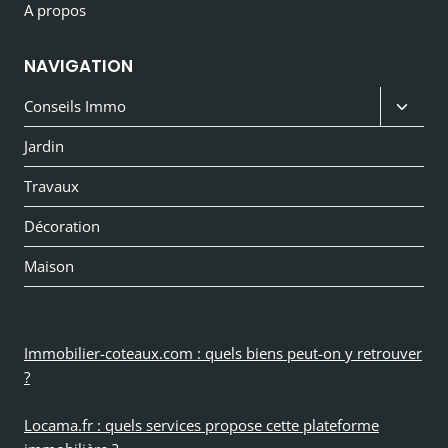
A propos
NAVIGATION
Ouvri
Conseils Immo
le
Jardin
menu
Travaux
enfan
Décoration
Maison
Immobilier-coteaux.com : quels biens peut-on y retrouver
?
Locama.fr : quels services propose cette plateforme