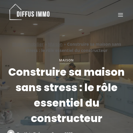
Aller
au
contenu
Blog immobilier
»
Maison
»
Construire sa maison sans
stress : le rôle essentiel du constructeur
MAISON
Construire sa maison
sans stress : le rôle
essentiel du
constructeur