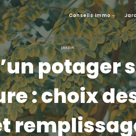
Conseils Immo
Jar
ls
»
Création d’un potager surélevé en permaculture : choix des 
JARDIN
’un potager 
re : choix de
et remplissag