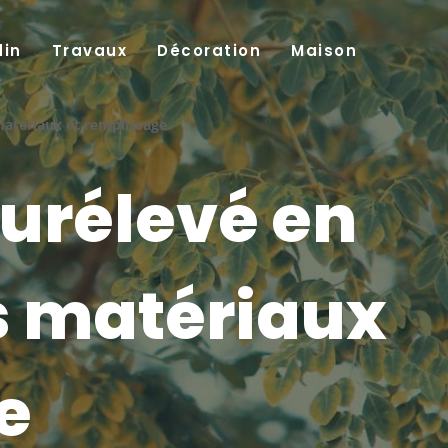
din
Travaux
Décoration
Maison
matériaux et remplissage
surélevé en
s matériaux
e