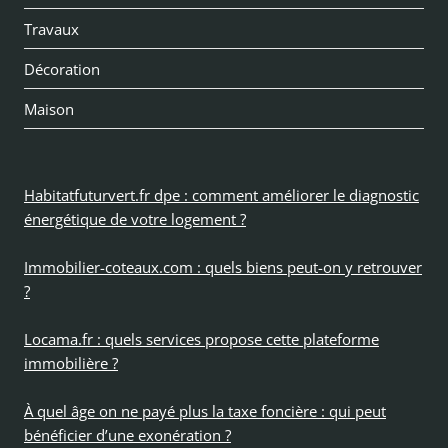
menu
Travaux
enfan
Décoration
Maison
Habitatfuturvert.fr dpe : comment améliorer le diagnostic
énergétique de votre logement ?
Immobilier-coteaux.com : quels biens peut-on y retrouver
?
Locama.fr : quels services propose cette plateforme
immobilière ?
À quel âge on ne payé plus la taxe foncière : qui peut
bénéficier d’une exonération ?