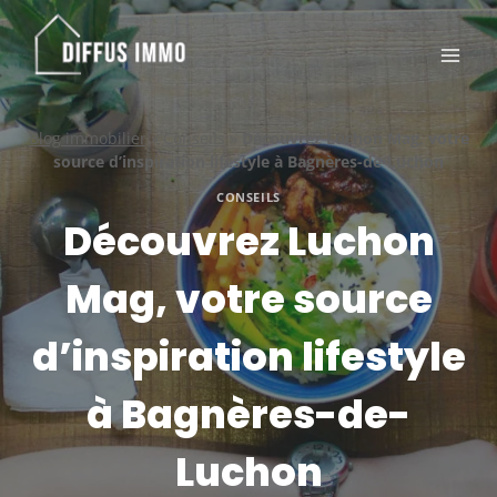
Aller
au
contenu
Blog immobilier
»
Conseils
»
Découvrez Luchon Mag, votre
source d’inspiration lifestyle à Bagnères-de-Luchon
CONSEILS
Découvrez Luchon
Mag, votre source
d’inspiration lifestyle
à Bagnères-de-
Luchon