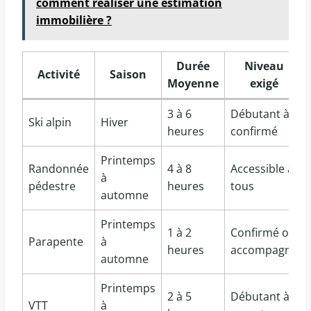
comment réaliser une estimation
immobilière ?
Durée
Niveau
Activité
Saison
Moyenne
exigé
3 à 6
Débutant à
Ski alpin
Hiver
heures
confirmé
Printemps
Randonnée
4 à 8
Accessible à
à
pédestre
heures
tous
automne
Printemps
1 à 2
Confirmé ou
Parapente
à
heures
accompagné
automne
Printemps
2 à 5
Débutant à
VTT
à