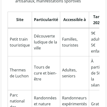
artisanaux, manifestations sportives
Tarif
Site
Particularité
Accessible à
2025
9€
Découverte
Petit train
Familles,
adulte,
ludique de la
touristique
touristes
5€
ville
enfant
À
Tours de
partir
Thermes
Adultes,
cure et bien-
de 50€
de Luchon
seniors
être
la
séance
Parc
Randonnées
Randonneurs
national
et nature
expérimentés
Gratuit
des