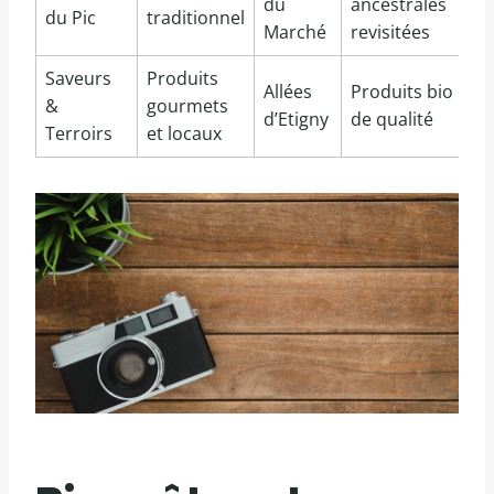
du
ancestrales
du Pic
traditionnel
Marché
revisitées
Saveurs
Produits
Allées
Produits bio et
&
gourmets
d’Etigny
de qualité
Terroirs
et locaux