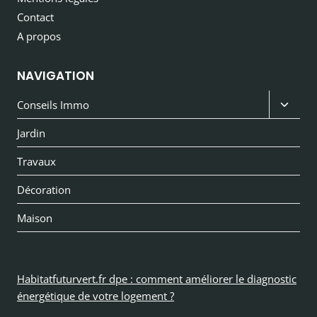
Contact
A propos
NAVIGATION
Ouvri
Conseils Immo
le
Jardin
menu
Travaux
enfan
Décoration
Maison
Habitatfuturvert.fr dpe : comment améliorer le diagnostic
énergétique de votre logement ?