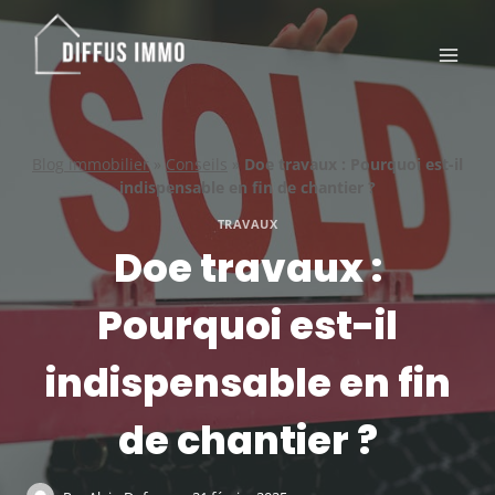
Aller
au
contenu
Blog immobilier
»
Conseils
»
Doe travaux : Pourquoi est-il
indispensable en fin de chantier ?
TRAVAUX
Doe travaux :
Pourquoi est-il
indispensable en fin
de chantier ?