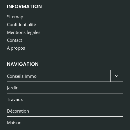
INFORMATION
Sitemap
Confidentialité
Mentions légales
Contact
A propos
NAVIGATION
Ouvri
Conseils Immo
le
Jardin
menu
Travaux
enfan
Décoration
Maison