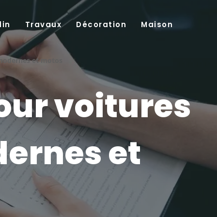
din
Travaux
Décoration
Maison
 modernes et motos
our voitures
ernes et