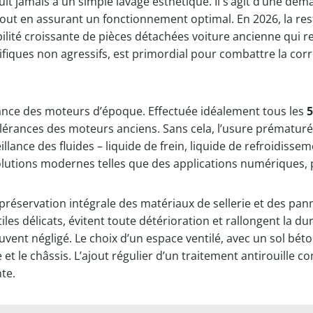
it jamais à un simple lavage esthétique. Il s’agit d’une déma
e tout en assurant un fonctionnement optimal. En 2026, la res
lité croissante de pièces détachées voiture ancienne qui re
ifiques non agressifs, est primordial pour combattre la cor
ance des moteurs d’époque. Effectuée idéalement tous les
5
olérances des moteurs anciens. Sans cela, l’usure prématu
llance des fluides – liquide de frein, liquide de refroidissem
solutions modernes telles que des applications numériques, 
a préservation intégrale des matériaux de sellerie et des pa
iles délicats, évitent toute détérioration et rallongent la d
uvent négligé. Le choix d’un espace ventilé, avec un sol bét
ie et le châssis. L’ajout régulier d’un traitement antirouill
nte.