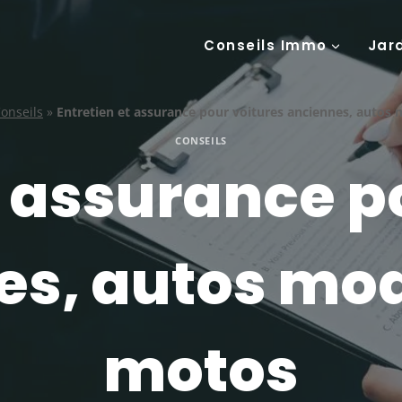
Conseils Immo
Jar
onseils
»
Entretien et assurance pour voitures anciennes, autos
CONSEILS
t assurance p
es, autos mod
motos