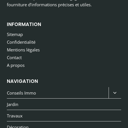
fourniture d’informations précises et utiles.
INFORMATION
Sitemap
Confidentialité
Mentions légales
Contact
A propos
NAVIGATION
Ouvri
Conseils Immo
le
Jardin
menu
Travaux
enfan
Décoration