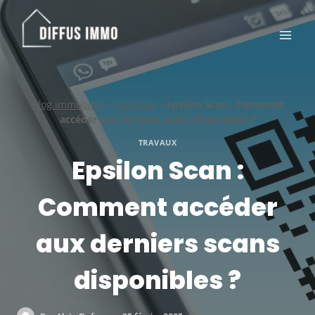
Aller
au
contenu
Blog immobilier
»
Conseils
»
Epsilon Scan : Comment
accéder aux derniers scans disponibles ?
TRAVAUX
Epsilon Scan :
Comment accéder
aux derniers scans
disponibles ?