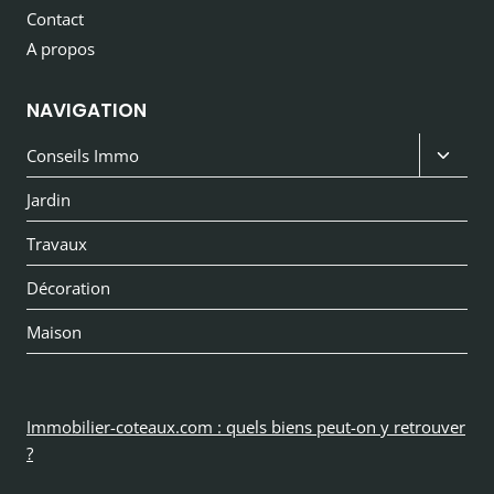
Contact
A propos
NAVIGATION
Ouvri
Conseils Immo
le
Jardin
menu
Travaux
enfan
Décoration
Maison
Immobilier-coteaux.com : quels biens peut-on y retrouver
?