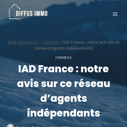
Aller
au
contenu
Blog immobilier
»
Conseils
»
IAD France : notre avis sur ce
réseau d’agents indépendants
CONSEILS
IAD France : notre
avis sur ce réseau
d’agents
indépendants