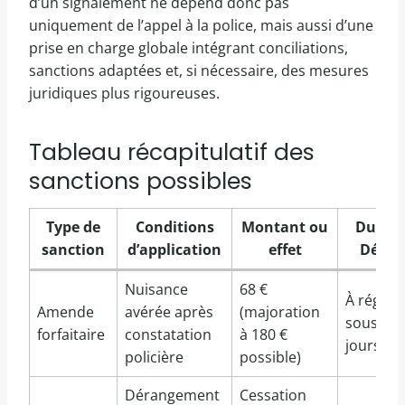
d’un signalement ne dépend donc pas
uniquement de l’appel à la police, mais aussi d’une
prise en charge globale intégrant conciliations,
sanctions adaptées et, si nécessaire, des mesures
juridiques plus rigoureuses.
Tableau récapitulatif des
sanctions possibles
Type de
Conditions
Montant ou
Durée 
sanction
d’application
effet
Délais
Nuisance
68 €
À régler
Amende
avérée après
(majoration
sous 45
forfaitaire
constatation
à 180 €
jours
policière
possible)
Dérangement
Cessation