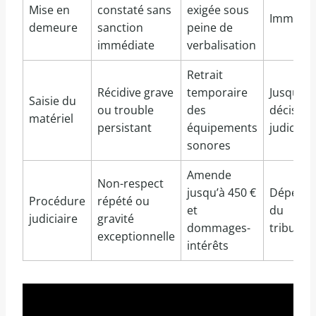
Mise en
constaté sans
exigée sous
Immédia
demeure
sanction
peine de
immédiate
verbalisation
Retrait
Récidive grave
temporaire
Jusqu’à
Saisie du
ou trouble
des
décision
matériel
persistant
équipements
judiciair
sonores
Amende
Non-respect
jusqu’à 450 €
Dépend
Procédure
répété ou
et
du
judiciaire
gravité
dommages-
tribunal
exceptionnelle
intérêts