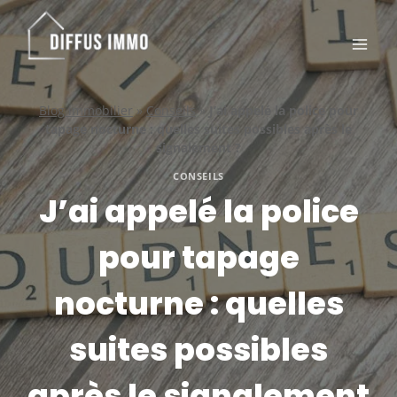
Aller
au
contenu
Blog immobilier
»
Conseils
»
J’ai appelé la police pour
tapage nocturne : quelles suites possibles après le
signalement ?
CONSEILS
J’ai appelé la police
pour tapage
nocturne : quelles
suites possibles
après le signalement