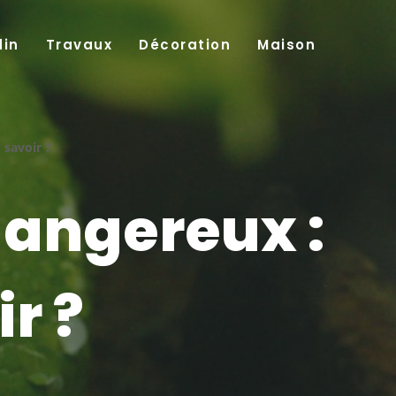
din
Travaux
Décoration
Maison
 savoir ?
dangereux :
r ?