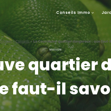
Conseils Immo
Jar
obilier
»
Conseils
»
La Courneuve quartier dangereux : que faut-il
MAISON
ve quartier 
e faut-il savoi