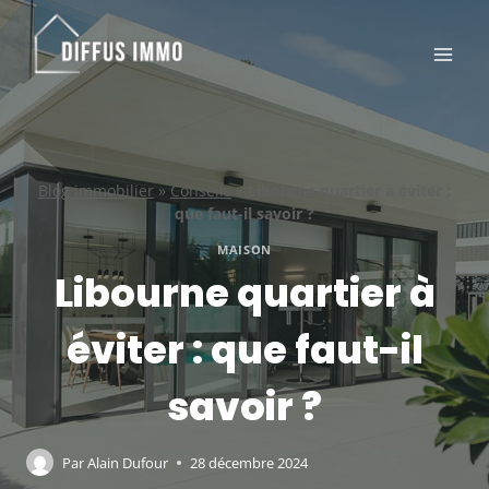
Aller
au
contenu
Blog immobilier
»
Conseils
»
Libourne quartier à éviter :
que faut-il savoir ?
MAISON
Libourne quartier à
éviter : que faut-il
savoir ?
Par
Alain Dufour
28 décembre 2024