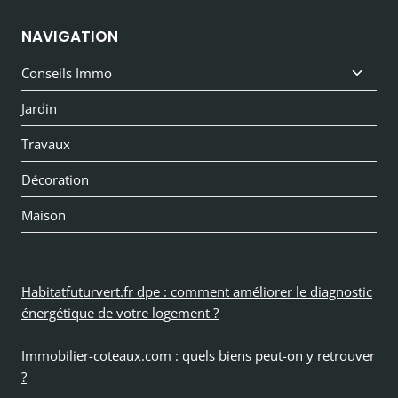
NAVIGATION
Ouvri
Conseils Immo
le
Jardin
menu
Travaux
enfan
Décoration
Maison
Habitatfuturvert.fr dpe : comment améliorer le diagnostic
énergétique de votre logement ?
Immobilier-coteaux.com : quels biens peut-on y retrouver
?