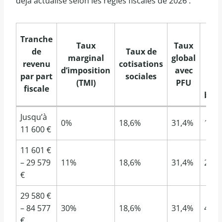
déjà actualisé selon les règles fiscales de 2026 :
Ta
Tranche
Taux
Taux
glo
de
Taux de
marginal
global
av
revenu
cotisations
d’imposition
avec
opt
par part
sociales
(TMI)
PFU
a
fiscale
bar
Jusqu’à
0%
18,6%
31,4%
18,6
11 600 €
11 601 €
– 29 579
11%
18,6%
31,4%
29,6
€
29 580 €
– 84 577
30%
18,6%
31,4%
48,6
€