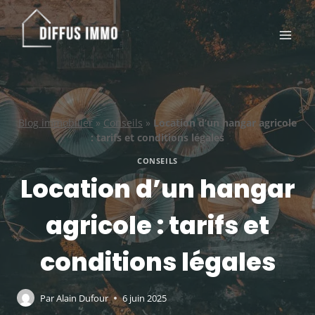
Aller
au
contenu
Blog immobilier
»
Conseils
»
Location d’un hangar agricole
: tarifs et conditions légales
CONSEILS
Location d’un hangar
agricole : tarifs et
conditions légales
Par
Alain Dufour
6 juin 2025