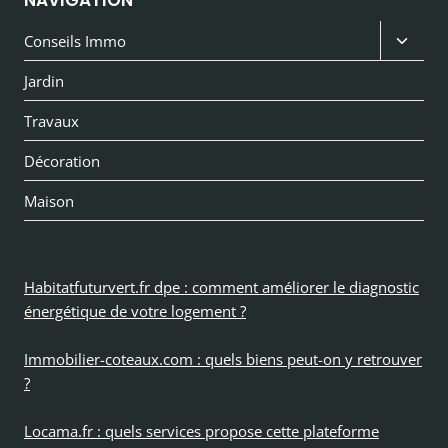
Ouvri
Conseils Immo
le
Jardin
menu
Travaux
enfan
Décoration
Maison
Habitatfuturvert.fr dpe : comment améliorer le diagnostic
énergétique de votre logement ?
Immobilier-coteaux.com : quels biens peut-on y retrouver
?
Locama.fr : quels services propose cette plateforme