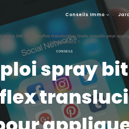
Conseils Immo
Jar
umeux 500 ml colmaflex translucide : Quels conseils pour appli
correctement ?
CONSEILS
loi spray b
lex transluci
pour applique