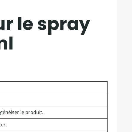
r le spray
ml
généiser le produit.
ter.