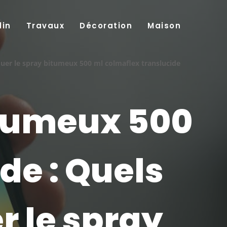
din
Travaux
Décoration
Maison
quer le spray bitumeux 500 ml colmaflex translucide
itumeux 500
de : Quels
r le spray