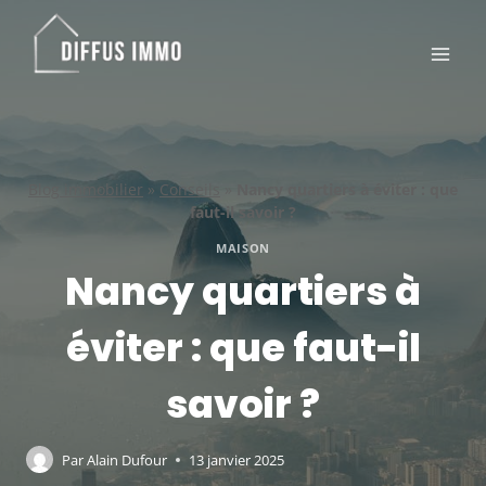
Aller
au
contenu
Blog immobilier
»
Conseils
»
Nancy quartiers à éviter : que
faut-il savoir ?
MAISON
Nancy quartiers à
éviter : que faut-il
savoir ?
Par
Alain Dufour
13 janvier 2025