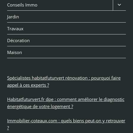
Ouvri
Conseils Immo
le
Jardin
menu
Travaux
enfan
Décoration
Maison
Spécialistes habitatfuturvert rénovation : pourquoi faire
appel à ces experts ?
Habitatfuturvert.fr dpe : comment améliorer le diagnostic
énergétique de votre logement ?
Immobilier-coteaux.com : quels biens peut-on y retrouver
?