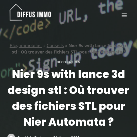
Aller
au
contenu
Blog immobilier
»
Conseils
»
Nier 9s with lance 3d design
stl : Où trouver des fichiers STL pour Nier Automata ?
DÉCORATION
Nier 9s with lance 3d
design stl : Où trouver
des fichiers STL pour
Nier Automata ?