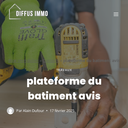
Aller
au
contenu
Blog immobilier
»
Conseils
»
plateforme du batiment avis
TRAVAUX
plateforme du
batiment avis
Par
Alain Dufour
17 février 2025