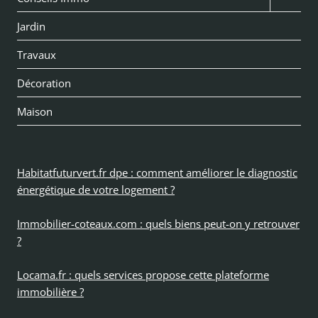
le
Jardin
menu
Travaux
enfan
Décoration
Maison
Habitatfuturvert.fr dpe : comment améliorer le diagnostic
énergétique de votre logement ?
Immobilier-coteaux.com : quels biens peut-on y retrouver
?
Locama.fr : quels services propose cette plateforme
immobilière ?