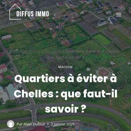
Aller
au
contenu
Blog immobilier
»
Conseils
»
Quartiers à éviter à Chelles :
que faut-il savoir ?
MAISON
Quartiers à éviter à
Chelles : que faut-il
savoir ?
Par
Alain Dufour
2 janvier 2025