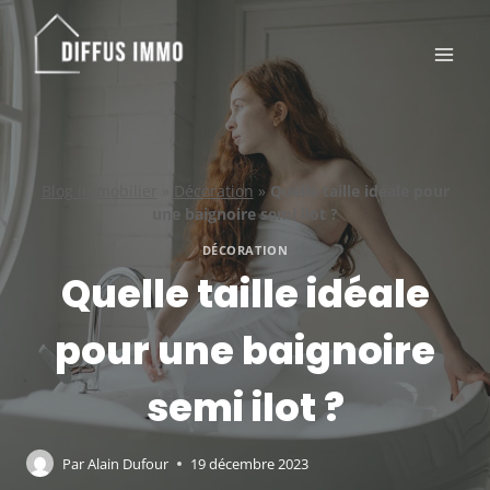
Aller
au
contenu
Blog immobilier
»
Décoration
»
Quelle taille idéale pour
une baignoire semi ilot ?
DÉCORATION
Quelle taille idéale
pour une baignoire
semi ilot ?
Par
Alain Dufour
19 décembre 2023