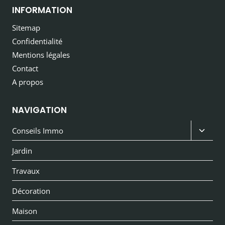
INFORMATION
Sitemap
Confidentialité
Mentions légales
Contact
A propos
NAVIGATION
Ouvri
Conseils Immo
le
Jardin
menu
Travaux
enfan
Décoration
Maison