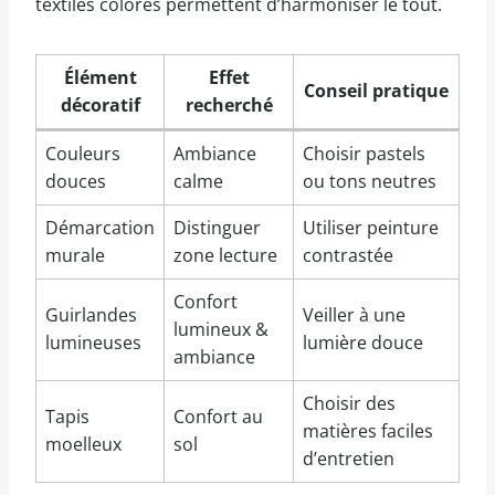
textiles colorés permettent d’harmoniser le tout.
Élément
Effet
Conseil pratique
décoratif
recherché
Couleurs
Ambiance
Choisir pastels
douces
calme
ou tons neutres
Démarcation
Distinguer
Utiliser peinture
murale
zone lecture
contrastée
Confort
Guirlandes
Veiller à une
lumineux &
lumineuses
lumière douce
ambiance
Choisir des
Tapis
Confort au
matières faciles
moelleux
sol
d’entretien