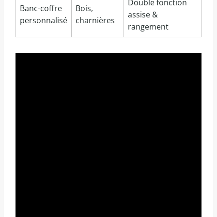
Double fonction
Banc-coffre
Bois,
assise &
personnalisé
charnières
rangement