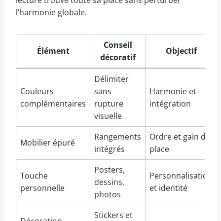
lecture trouve toute sa place sans perturber
l’harmonie globale.
Conseil
Élément
Objectif
décoratif
Délimiter
Couleurs
sans
Harmonie et
complémentaires
rupture
intégration
visuelle
Rangements
Ordre et gain de
Mobilier épuré
intégrés
place
Posters,
Touche
Personnalisation
dessins,
personnelle
et identité
photos
Stickers et