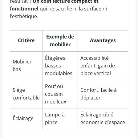
résultat ?
Un coin lecture compact et
fonctionnel
qui ne sacrifie ni la surface ni
l’esthétique.
Exemple de
Critère
Avantages
mobilier
Étagères
Accessibilité
Mobilier
basses
enfant, gain de
bas
modulables
place vertical
Pouf ou
Siège
Confort, facile à
coussin
confortable
déplacer
moelleux
Lampe à
Éclairage ciblé,
Éclairage
pince
économie d’espace