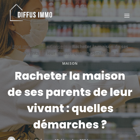
Aller
au
contenu
Blog immobilier
»
Conseils
»
Racheter la maison de ses
parents de leur vivant : quelles démarches ?
MAISON
Racheter la maison
de ses parents de leur
vivant : quelles
démarches ?