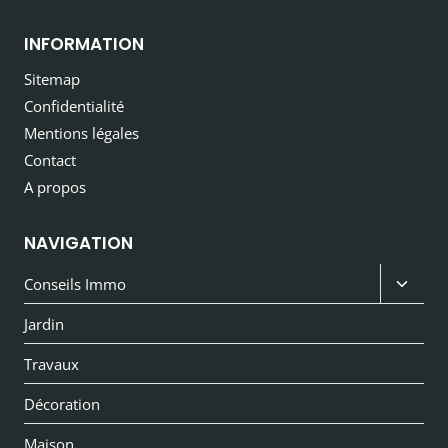
INFORMATION
Sitemap
Confidentialité
Mentions légales
Contact
A propos
NAVIGATION
Ouvri
Conseils Immo
le
Jardin
menu
Travaux
enfan
Décoration
Maison