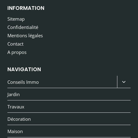
INFORMATION
Sitemap
Confidentialité
Mentions légales
Contact
A propos
NAVIGATION
Ouvri
Conseils Immo
le
Jardin
menu
Travaux
enfan
Décoration
Maison