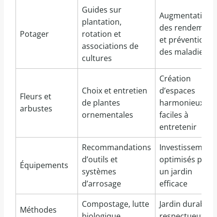
Guides sur
Augmentation
plantation,
des rendement
Potager
rotation et
et prévention
associations de
des maladies
cultures
Création
Choix et entretien
d’espaces
Fleurs et
de plantes
harmonieux et
arbustes
ornementales
faciles à
entretenir
Recommandations
Investissement
d’outils et
optimisés pour
Équipements
systèmes
un jardin
d’arrosage
efficace
Compostage, lutte
Jardin durable,
Méthodes
biologique,
respectueux de