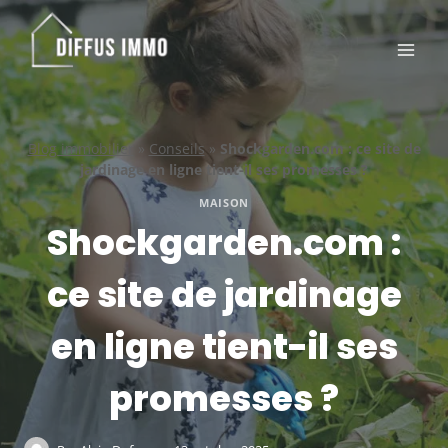
Aller
au
contenu
Blog immobilier
»
Conseils
»
Shockgarden.com : ce site de
jardinage en ligne tient-il ses promesses ?
MAISON
Shockgarden.com :
ce site de jardinage
en ligne tient-il ses
promesses ?