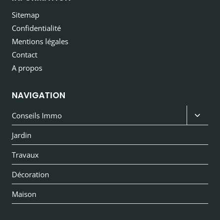
Sitemap
Confidentialité
Mentions légales
Contact
A propos
NAVIGATION
Ouvri
Conseils Immo
le
Jardin
menu
Travaux
enfan
Décoration
Maison