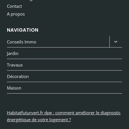
Contact
A propos
NAVIGATION
Ouvri
Conseils Immo
le
Jardin
menu
Travaux
enfan
Décoration
Maison
Habitatfuturvert.fr dpe : comment améliorer le diagnostic
énergétique de votre logement ?