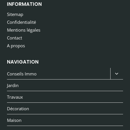
INFORMATION
Sitemap
Confidentialité
Mentions légales
Contact
A propos
NAVIGATION
Ouvri
Conseils Immo
le
Jardin
menu
Travaux
enfan
Décoration
Maison