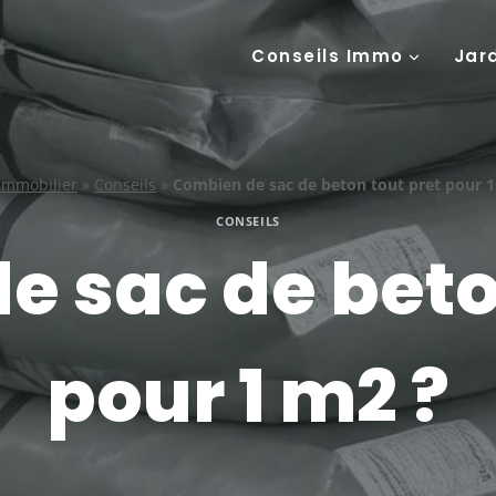
Conseils Immo
Jar
immobilier
»
Conseils
»
Combien de sac de beton tout pret pour 1
CONSEILS
 sac de beto
pour 1 m2 ?