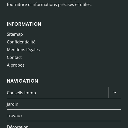
fourniture d’informations précises et utiles.
INFORMATION
Sitemap
Confidentialité
Mentions légales
Contact
A propos
NAVIGATION
Ouvri
Conseils Immo
le
Jardin
menu
Travaux
enfan
Décoration