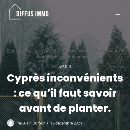
Aller
au
contenu
Blog immobilier
»
Conseils
»
Cyprès inconvénients : ce qu’il
faut savoir avant de planter.
JARDIN
Cyprès inconvénients
: ce qu’il faut savoir
avant de planter.
Par
Alain Dufour
16 décembre 2024