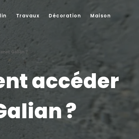
din
Travaux
Décoration
Maison
anet Galian ?
ent accéder
Galian ?