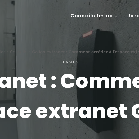
Conseils Immo
Jar
ier
»
Conseils
»
Galian extranet : Comment accéder à l’espace extr
CONSEILS
ranet : Comm
ace extranet 