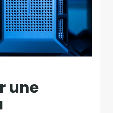
r une
a