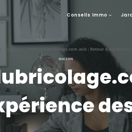
Conseils Immo
Jar
er
»
Conseils
»
Institutdubricolage.com avis : Retour d’expérience 
MAISON
dubricolage.c
xpérience des