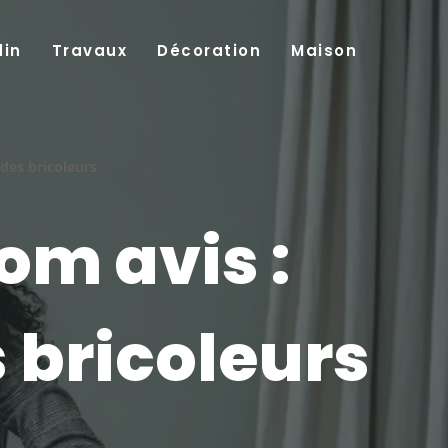
din
Travaux
Décoration
Maison
des bricoleurs
om avis :
 bricoleurs