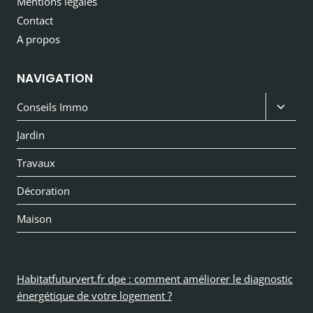
Mentions légales
Contact
A propos
NAVIGATION
Ouvri
Conseils Immo
le
Jardin
menu
Travaux
enfan
Décoration
Maison
Habitatfuturvert.fr dpe : comment améliorer le diagnostic
énergétique de votre logement ?