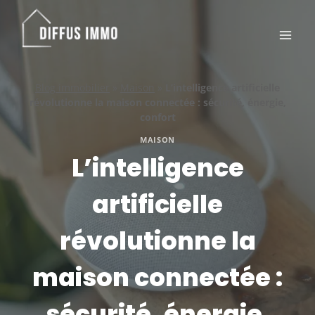
Aller
au
contenu
Blog immobilier
»
Maison
»
L’intelligence artificielle
révolutionne la maison connectée : sécurité, énergie,
confort
MAISON
L’intelligence
artificielle
révolutionne la
maison connectée :
sécurité, énergie,