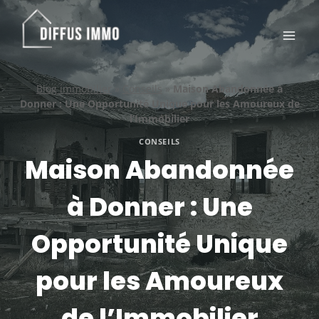
Aller
au
contenu
Blog immobilier
»
Conseils
»
Maison Abandonnée à
Donner : Une Opportunité Unique pour les Amoureux de
l’Immobilier
CONSEILS
Maison Abandonnée
à Donner : Une
Opportunité Unique
pour les Amoureux
de l’Immobilier