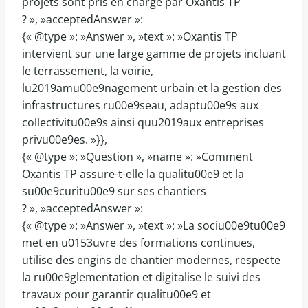
projets sont pris en charge par Oxantis TP
? », »acceptedAnswer »:
{« @type »: »Answer », »text »: »Oxantis TP
intervient sur une large gamme de projets incluant
le terrassement, la voirie,
lu2019amu00e9nagement urbain et la gestion des
infrastructures ru00e9seau, adaptu00e9s aux
collectivitu00e9s ainsi quu2019aux entreprises
privu00e9es. »}},
{« @type »: »Question », »name »: »Comment
Oxantis TP assure-t-elle la qualitu00e9 et la
su00e9curitu00e9 sur ses chantiers
? », »acceptedAnswer »:
{« @type »: »Answer », »text »: »La sociu00e9tu00e9
met en u0153uvre des formations continues,
utilise des engins de chantier modernes, respecte
la ru00e9glementation et digitalise le suivi des
travaux pour garantir qualitu00e9 et