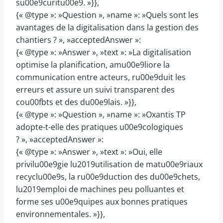
su00e9curitu00e9. »}},
{« @type »: »Question », »name »: »Quels sont les
avantages de la digitalisation dans la gestion des
chantiers ? », »acceptedAnswer »:
{« @type »: »Answer », »text »: »La digitalisation
optimise la planification, amu00e9liore la
communication entre acteurs, ru00e9duit les
erreurs et assure un suivi transparent des
cou00fbts et des du00e9lais. »}},
{« @type »: »Question », »name »: »Oxantis TP
adopte-t-elle des pratiques u00e9cologiques
? », »acceptedAnswer »:
{« @type »: »Answer », »text »: »Oui, elle
privilu00e9gie lu2019utilisation de matu00e9riaux
recyclu00e9s, la ru00e9duction des du00e9chets,
lu2019emploi de machines peu polluantes et
forme ses u00e9quipes aux bonnes pratiques
environnementales. »}},