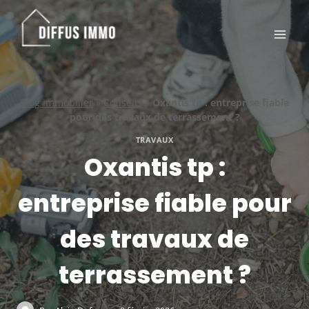
Aller
au
contenu
Blog immobilier
»
Conseils
»
Oxantis tp : entreprise fiable
pour des travaux de terrassement ?
TRAVAUX
Oxantis tp :
entreprise fiable pour
des travaux de
terrassement ?