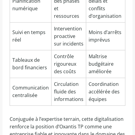
Planification
des phases
délais et
numérique
et
conflits
ressources
d’organisation
Intervention
Suivi en temps
Moins d’arrêts
proactive
réel
imprévus
sur incidents
Contrôle
Maîtrise
Tableaux de
rigoureux
budgétaire
bord financiers
des coûts
améliorée
Circulation
Coordination
Communication
fluide des
accélérée des
centralisée
informations
équipes
Conjuguée à l’expertise terrain, cette digitalisation
renforce la position d’Oxantis TP comme une
entreprise fiable et innovante dans le domaine des