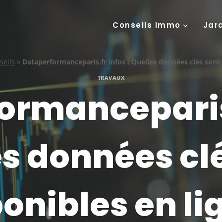
Conseils Immo
Jar
seils
»
Dataperformanceparis.fr infos : Quelles données clés sont 
TRAVAUX
rmanceparis.
s données cl
onibles en li