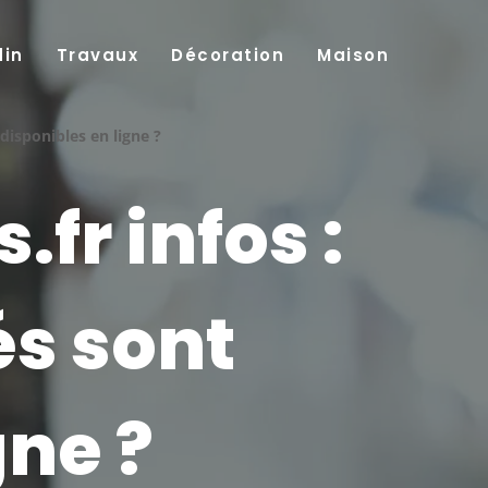
din
Travaux
Décoration
Maison
disponibles en ligne ?
fr infos :
és sont
gne ?