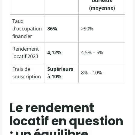
bureaux
(moyenne)
Taux
d’occupation
86%
>90%
financier
Rendement
4,12%
4,5% – 5%
locatif 2023
Frais de
Supérieurs
8% – 10%
souscription
à 10%
Le rendement
locatif en question
: un équilibre