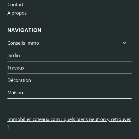
Contact
A propos
NAVIGATION
Ouvri
Conseils Immo
le
Jardin
menu
Travaux
enfan
Décoration
Maison
Immobilier-coteaux.com : quels biens peut-on y retrouver
?