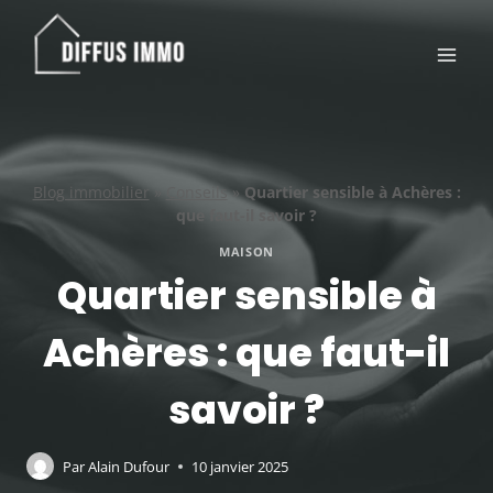
Aller
au
contenu
Blog immobilier
»
Conseils
»
Quartier sensible à Achères :
que faut-il savoir ?
MAISON
Quartier sensible à
Achères : que faut-il
savoir ?
Par
Alain Dufour
10 janvier 2025