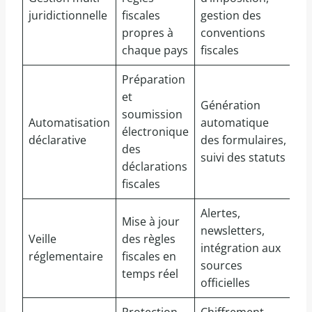
juridictionnelle
fiscales
gestion des
propres à
conventions
chaque pays
fiscales
Préparation
et
Génération
soumission
Automatisation
automatique
électronique
déclarative
des formulaires,
des
suivi des statuts
déclarations
fiscales
Alertes,
Mise à jour
newsletters,
Veille
des règles
intégration aux
réglementaire
fiscales en
sources
temps réel
officielles
Protection
Chiffrement,