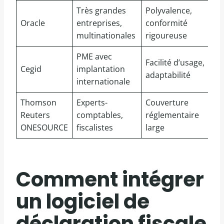
Très grandes
Polyvalence,
Oracle
entreprises,
conformité
S
multinationales
rigoureuse
PME avec
À 
Facilité d’usage,
Cegid
implantation
de
adaptabilité
internationale
a
Thomson
Experts-
Couverture
À 
Reuters
comptables,
réglementaire
d
ONESOURCE
fiscalistes
large
€ 
Comment intégrer
un logiciel de
déclaration fiscale