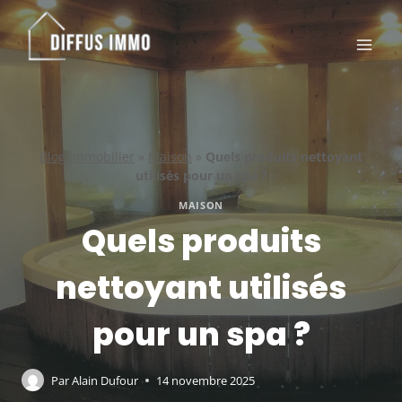
Aller
au
contenu
Blog immobilier
»
Maison
»
Quels produits nettoyant
utilisés pour un spa ?
MAISON
Quels produits
nettoyant utilisés
pour un spa ?
Par
Alain Dufour
14 novembre 2025