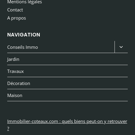
Mentions légales
Contact
A propos
NAVIGATION
Ouvri
Conseils Immo
le
Jardin
menu
Travaux
enfan
Décoration
Maison
Immobilier-coteaux.com : quels biens peut-on y retrouver
?